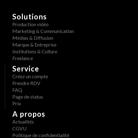
o
H
r
E
m
Solutions
R
a
A
Production vidéo
i
W 
Marketing & Communication
s 
x 
Médias & Diffusion
d
A
Marque & Entreprise
i
d
Institutions & Culture
s
o
Freelance
p
b
Service
o
e 
n
Créez un compte
: 
i
Prendre RDV
u
b
FAQ
n 
l
Page de status
w
e 
Prix
o
s
r
A propos
u
k
Actualités
r 
f
CGVU
A
l
Politique de confidentialité
W
o