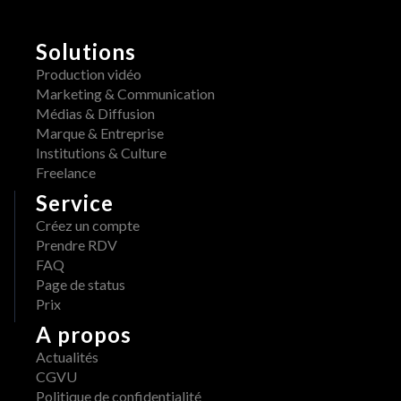
o
H
r
E
m
Solutions
R
a
A
Production vidéo
i
W 
Marketing & Communication
s 
x 
Médias & Diffusion
d
A
Marque & Entreprise
i
d
Institutions & Culture
s
o
Freelance
p
b
Service
o
e 
n
Créez un compte
: 
i
Prendre RDV
u
b
FAQ
n 
l
Page de status
w
e 
Prix
o
s
r
A propos
u
k
Actualités
r 
f
CGVU
A
l
Politique de confidentialité
W