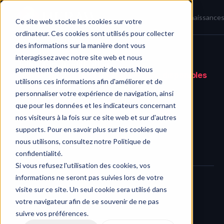
Accueil
Actualités
Base de connaissance
Ce site web stocke les cookies sur votre
ordinateur. Ces cookies sont utilisés pour collecter
des informations sur la manière dont vous
interagissez avec notre site web et nous
Journal des modifications
/
permettent de nous souvenir de vous. Nous
Paiement par carte et nouveaux plans disponibles
utilisons ces informations afin d'améliorer et de
personnaliser votre expérience de navigation, ainsi
que pour les données et les indicateurs concernant
nos visiteurs à la fois sur ce site web et sur d'autres
supports. Pour en savoir plus sur les cookies que
nous utilisons, consultez notre Politique de
confidentialité.
Si vous refusez l'utilisation des cookies, vos
informations ne seront pas suivies lors de votre
visite sur ce site. Un seul cookie sera utilisé dans
Nous avons déployé notre nouveau système de paiement 
votre navigateur afin de se souvenir de ne pas
propulsé par 
Stripe
. Vous pouvez désormais vous abonner à 
suivre vos préférences.
HERAW en utilisant votre carte de crédit et gérer votre 