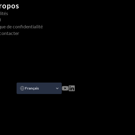
ropos
ités
U
que de confidentialité
contacter
Select Language
Français