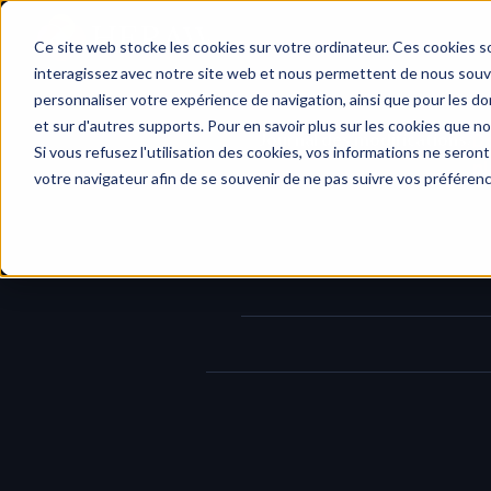
Accueil
Ce site web stocke les cookies sur votre ordinateur. Ces cookies so
interagissez avec notre site web et nous permettent de nous souven
personnaliser votre expérience de navigation, ainsi que pour les don
et sur d'autres supports. Pour en savoir plus sur les cookies que no
Journal des modifications
/
Dé
Si vous refusez l'utilisation des cookies, vos informations ne seront 
p
votre navigateur afin de se souvenir de ne pas suivre vos préféren
Nous avons ajouté un raccourci pour 
déplacer directement les événements 