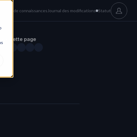
és
Base de connaissances
Journal des modifications
Statut
b
Sur cette page
ns