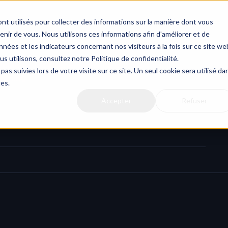
Actualit
nt utilisés pour collecter des informations sur la manière dont vous
ir de vous. Nous utilisons ces informations afin d'améliorer et de
nées et les indicateurs concernant nos visiteurs à la fois sur ce site we
us utilisons, consultez notre Politique de confidentialité.
placez vos événements via clic droit dans le 
pas suivies lors de votre visite sur ce site. Un seul cookie sera utilisé da
lanning
ces.
Accepter
Refuser
vous faire gagner du temps : utilisez le clic droit pour 
du calendrier. Un geste, un flux de travail plus rapide.