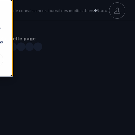
és
Base de connaissances
Journal des modifications
Statut
b
Sur cette page
ns