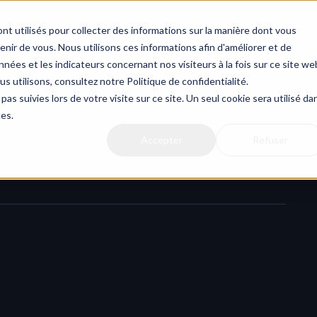
Actualit
nt utilisés pour collecter des informations sur la manière dont vous
ir de vous. Nous utilisons ces informations afin d'améliorer et de
nées et les indicateurs concernant nos visiteurs à la fois sur ce site we
us utilisons, consultez notre Politique de confidentialité.
 navigation mobile est maintenant à un seul 
pas suivies lors de votre visite sur ce site. Un seul cookie sera utilisé da
apotement
ces.
Accepter
Refuser
n mobile sur HERAW
 en supprimant le besoin de 
taper deux 
ichiers, des projets ou d'autres éléments.
 est suffisant
 pour accéder au contenu, rendant l'expérience 
comportements mobiles courants.