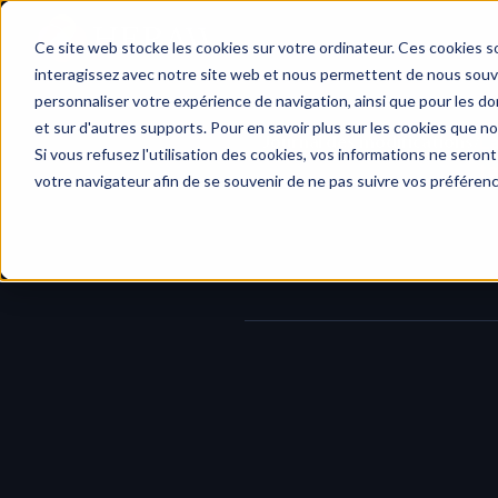
Accueil
Ce site web stocke les cookies sur votre ordinateur. Ces cookies so
interagissez avec notre site web et nous permettent de nous souven
personnaliser votre expérience de navigation, ainsi que pour les don
et sur d'autres supports. Pour en savoir plus sur les cookies que no
Journal des modifications
/
La
Si vous refusez l'utilisation des cookies, vos informations ne seront 
t
votre navigateur afin de se souvenir de ne pas suivre vos préféren
Nous avons simplifié la 
navigatio
fois
 pour ouvrir des dossiers, des f
À partir de maintenant, 
un seul tap
plus intuitive et alignée avec les 