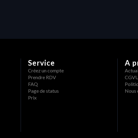
orkflow créatif sans 
rupture
Service
A p
Créez un compte
Actual
Prendre RDV
CGV
FAQ
Politi
Page de status
Nous 
Prix