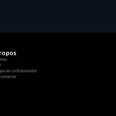
Folders : du désordre à la 
performance
ropos
ités
U
que de confidentialité
contacter