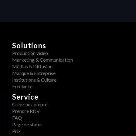
t
t 
i
d
v
é
i
t
s
é
o
H
r
E
m
Solutions
R
a
A
Production vidéo
i
W 
Marketing & Communication
s 
x 
Médias & Diffusion
d
A
Marque & Entreprise
i
d
Institutions & Culture
s
o
Freelance
p
b
Service
o
e 
n
Créez un compte
: 
i
Prendre RDV
u
b
FAQ
n 
l
Page de status
w
e 
Prix
o