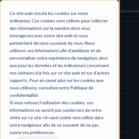
Accueil
Actualités
Base de connaissance
Ce site web stocke les cookies sur votre
ordinateur. Ces cookies sont utilisés pour collecter
des informations sur la manière dont vous
interagissez avec notre site web et nous
Journal des modifications
/
permettent de nous souvenir de vous. Nous
Mise à jour de la mise en page pour l'email de 
utilisons ces informations afin d'améliorer et de
consultation
personnaliser votre expérience de navigation, ainsi
que pour les données et les indicateurs concernant
nos visiteurs à la fois sur ce site web et sur d'autres
supports. Pour en savoir plus sur les cookies que
nous utilisons, consultez notre Politique de
confidentialité.
Si vous refusez l'utilisation des cookies, vos
L'e-mail envoyé après la consultation d'un fichier a été amélioré 
informations ne seront pas suivies lors de votre
pour plus de clarté et une meilleure lisibilité. La mise en page du 
visite sur ce site. Un seul cookie sera utilisé dans
votre navigateur afin de se souvenir de ne pas
message met désormais en évidence qui a consulté le fichier, 
suivre vos préférences.
quand et combien de fois - rendant les boucles de rétroaction 