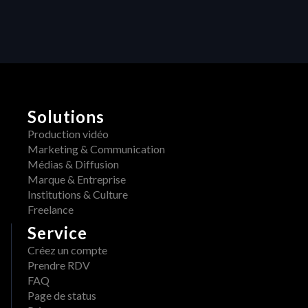
s
c
t
t 
i
d
v
é
i
t
s
é
o
H
r
E
m
Solutions
R
a
A
Production vidéo
i
W 
Marketing & Communication
s 
x 
Médias & Diffusion
d
A
Marque & Entreprise
i
d
Institutions & Culture
s
o
Freelance
p
b
Service
o
e 
n
Créez un compte
: 
i
Prendre RDV
u
b
FAQ
n 
l
Page de status
w
e 