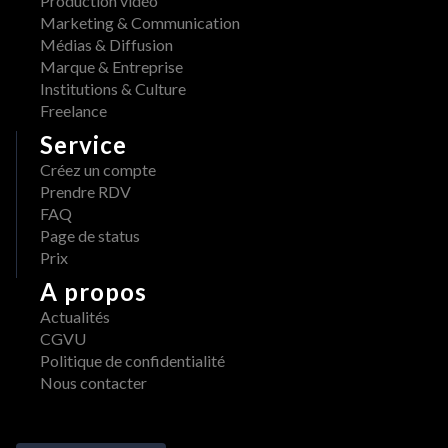
Production vidéo
i
W 
Marketing & Communication
s 
x 
Médias & Diffusion
d
A
Marque & Entreprise
i
d
Institutions & Culture
s
o
Freelance
p
b
Service
o
e 
n
Créez un compte
: 
i
Prendre RDV
u
b
FAQ
n 
l
Page de status
w
e 
Prix
o
s
r
A propos
u
k
Actualités
r 
f
CGVU
A
l
Politique de confidentialité
W
o
Nous contacter
S 
w 
M
c
a
r