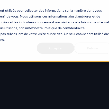
Actualit
nt utilisés pour collecter des informations sur la manière dont vous
ir de vous. Nous utilisons ces informations afin d'améliorer et de
nées et les indicateurs concernant nos visiteurs à la fois sur ce site we
us utilisons, consultez notre Politique de confidentialité.
ffusez des liens depuis fichiers et dossiers 
pas suivies lors de votre visite sur ce site. Un seul cookie sera utilisé da
électionnés
ces.
Accepter
Refuser
Nous avons ajouté une nouvelle fonctionnalité puissante dans HERAW : vous pouvez désormais 
ne sélection combinée de plusieurs fichiers et plusieurs 