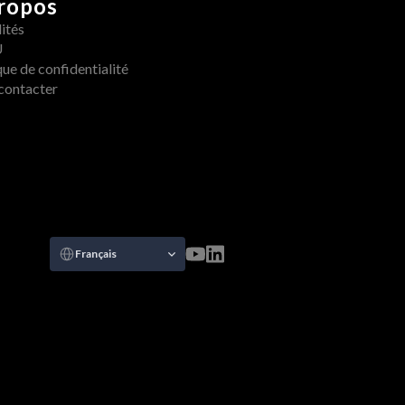
ropos
ités
U
que de confidentialité
contacter
Select Language
Français