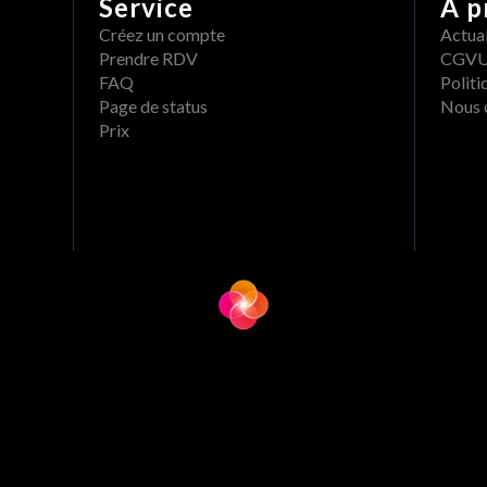
Service
A p
Créez un compte
Actual
Prendre RDV
CGV
FAQ
Politi
Page de status
Nous 
Prix