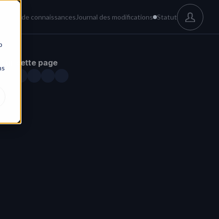
és
Base de connaissances
Journal des modifications
Statut
b
Sur cette page
ns