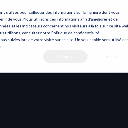
Actualit
nt utilisés pour collecter des informations sur la manière dont vous
ir de vous. Nous utilisons ces informations afin d'améliorer et de
nées et les indicateurs concernant nos visiteurs à la fois sur ce site we
us utilisons, consultez notre Politique de confidentialité.
uveau design de la modal de lien Cast
pas suivies lors de votre visite sur ce site. Un seul cookie sera utilisé da
ces.
Accepter
Refuser
ien Cast dans HERAW
 pour rendre tous les paramètres clés 
ssibles
 lors du partage d’un fichier ou d’un dossier.
é et le contrôle en montrant d’un coup d'œil :