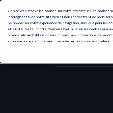
Accueil
Ce site web stocke les cookies sur votre ordinateur. Ces cookies so
interagissez avec notre site web et nous permettent de nous souven
personnaliser votre expérience de navigation, ainsi que pour les don
et sur d'autres supports. Pour en savoir plus sur les cookies que no
Journal des modifications
/
No
Si vous refusez l'utilisation des cookies, vos informations ne seront 
votre navigateur afin de se souvenir de ne pas suivre vos préféren
Nous avons repensé le 
modal de l
immédiatement visibles et acce
Ce nouveau design améliore la clart