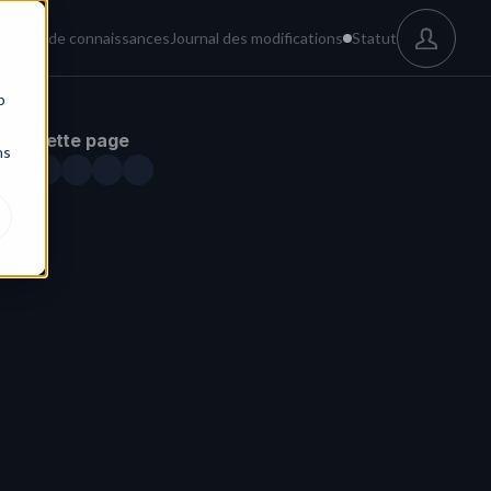
és
Base de connaissances
Journal des modifications
Statut
b
Sur cette page
ns