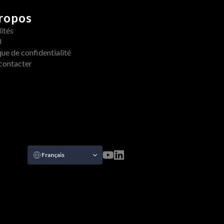
ropos
ités
U
que de confidentialité
contacter
Select Language
Français