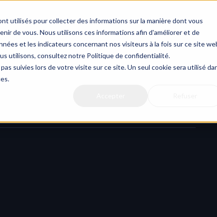
Actualit
nt utilisés pour collecter des informations sur la manière dont vous
ir de vous. Nous utilisons ces informations afin d'améliorer et de
nées et les indicateurs concernant nos visiteurs à la fois sur ce site we
us utilisons, consultez notre Politique de confidentialité.
illeure sélection de destination Cast
pas suivies lors de votre visite sur ce site. Un seul cookie sera utilisé da
ces.
Accepter
Refuser
 précis.
un 
Cast déjà existant
, HERAW vous aide à identifier 