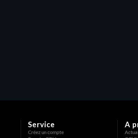
isponible sur AWS 
Marketplace
roductivité
ERAW x Adobe : un 
orkflow créatif sans 
rupture
Service
A p
Créez un compte
Actual