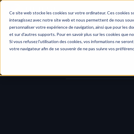
Accueil
Ce site web stocke les cookies sur votre ordinateur. Ces cookies so
interagissez avec notre site web et nous permettent de nous souven
personnaliser votre expérience de navigation, ainsi que pour les don
et sur d'autres supports. Pour en savoir plus sur les cookies que no
Journal des modifications
/
Me
Si vous refusez l'utilisation des cookies, vos informations ne seront 
votre navigateur afin de se souvenir de ne pas suivre vos préféren
Partager devient plus simple et plus
Lorsque vous ajoutez un contenu à 
rapidement le bon :