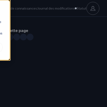
és
Base de connaissances
Journal des modifications
Statut
b
Sur cette page
ns