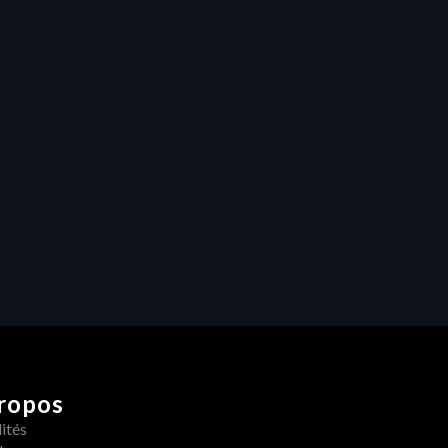
partager et créer 
directement depuis HERAW
Productivité
Custom Fields & Smart 
Folders : du désordre à la 
performance
ropos
ités