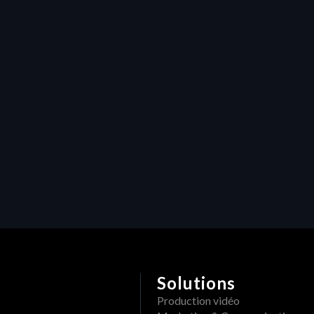
d
P
H
w
Solutions
Production vidéo