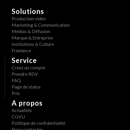
r
E
m
Solutions
R
a
A
Production vidéo
i
W 
Marketing & Communication
s 
x 
Médias & Diffusion
d
A
Marque & Entreprise
i
d
Institutions & Culture
s
o
Freelance
p
b
Service
o
e 
n
Créez un compte
: 
i
Prendre RDV
u
b
FAQ
n 
l
Page de status
w
e 
Prix
o
s
r
A propos
u
k
Actualités
r 
f
CGVU
A
l
Politique de confidentialité
W
o
Nous contacter
S 