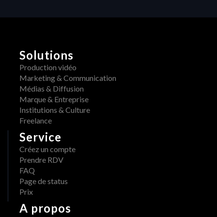
é
i
t
s
é
o
H
r
E
m
Solutions
R
a
A
Production vidéo
i
W 
Marketing & Communication
s 
x 
Médias & Diffusion
d
A
Marque & Entreprise
i
d
Institutions & Culture
s
o
Freelance
p
b
Service
o
e 
n
Créez un compte
: 
i
Prendre RDV
u
b
FAQ
n 
l
Page de status
w
e 
Prix
o
s
r
A propos
u
k