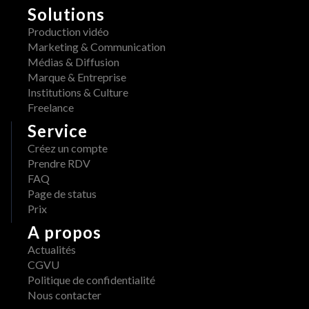
m
Solutions
R
a
A
Production vidéo
i
W 
Marketing & Communication
s 
x 
Médias & Diffusion
d
A
Marque & Entreprise
i
d
Institutions & Culture
s
o
Freelance
p
b
Service
o
e 
n
Créez un compte
: 
i
Prendre RDV
u
b
FAQ
n 
l
Page de status
w
e 
Prix
o
s
r
A propos
u
k
Actualités
r 
f
CGVU
A
l
Politique de confidentialité
W
o
Nous contacter
S 
w 