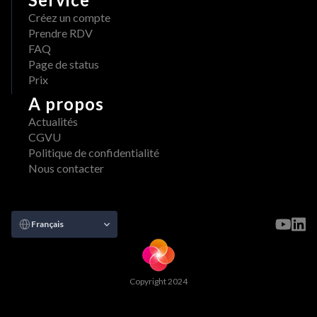
e 
n
Créez un compte
: 
i
Prendre RDV
u
b
FAQ
n 
l
Page de status
w
e 
Prix
o
s
r
A propos
u
k
Actualités
r 
f
CGVU
A
l
Politique de confidentialité
W
o
Nous contacter
S 
w 
M
c
a
r
r
Select Language
é
Français
k
a
e
t
t
i
p
Copyright 2024
f 
l
s
a
a